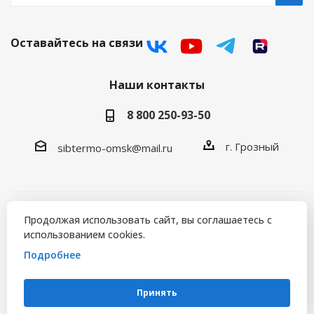
Оставайтесь на связи
Наши контакты
8 800 250-93-50
г. Грозный
sibtermo-omsk@mail.ru
Продолжая использовать сайт, вы соглашаетесь с
2026 © СИБТЕРМО | Товары для рыбалки и туризма!
использованием cookies.
Продвижение сайта
Подробнее
Принять